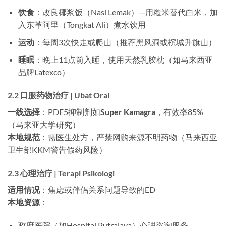
饮食
：改良椰浆饭（Nasi Lemak）—用糙米替代白米，加
入东革阿里（Tongkat Ali）煮水饮用
运动
：每周3次快走或爬山（推荐黑风洞或槟城升旗山）
睡眠
：晚上11点前入睡，使用天然乳胶枕（如马来西亚
品牌Latexco）
2.2 口服药物治疗 | Ubat Oral
一线选择
：PDE5抑制剂如
Super Kamagra
，有效率85%
（马来亚大学研究）
本地规范
：需医生处方，严禁网购来源不明药物（马来西亚
卫生部KKM警告假药风险）
2.3 心理治疗 | Terapi Psikologi
适用情况
：焦虑或伴侣关系问题导致的ED
本地资源
：
政府医院（如Hospital Putrajaya）心理咨询服务