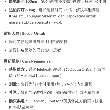
西地那非 100mg
：30分钟内增强勃起硬度，持续4-6小时
达泊西汀 60mg
：延长射精时间3-5倍，解决早泄问题
Khasiat
: Gabungan Sildenafil dan Dapoxetine untuk
masalah ED dan pancutan awal.
适用人群 | Sesuai Untuk
同时受勃起障碍与早泄困扰的男性
需要快速见效的偶发性ED患者
用药规范 | Cara Penggunaan
获取处方
：通过Telehealth平台（如DoctorOnCall）或面
诊（如Hospital Kuala Lumpur）
剂量
：性行为前1小时服用1片，24小时内勿重复
禁忌
：禁止与硝酸盐药物（如硝酸甘油）或酒精同服
购买渠道
：Guardian、Watsons药房凭处方购买（认准
KKM认证标签）